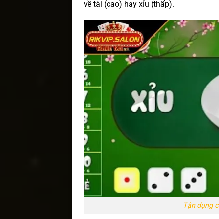
về tài (cao) hay xỉu (thấp).
Tận dụng c