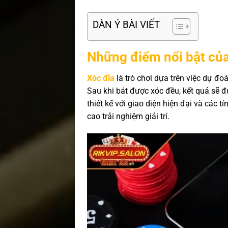
DÀN Ý BÀI VIẾT
Những điểm nổi bật của 
Xóc đĩa
là trò chơi dựa trên việc dự đo
Sau khi bát được xóc đều, kết quả sẽ đ
thiết kế với giao diện hiện đại và các 
cao trải nghiệm giải trí.