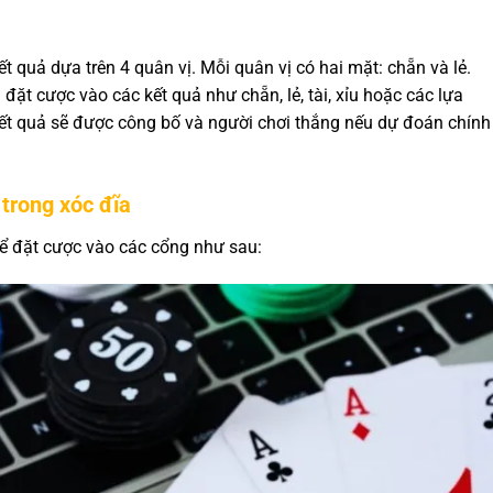
ết quả dựa trên 4 quân vị. Mỗi quân vị có hai mặt: chẵn và lẻ.
 đặt cược vào các kết quả như chẵn, lẻ, tài, xỉu hoặc các lựa
kết quả sẽ được công bố và người chơi thắng nếu dự đoán chính
 trong xóc đĩa
thể đặt cược vào các cổng như sau: