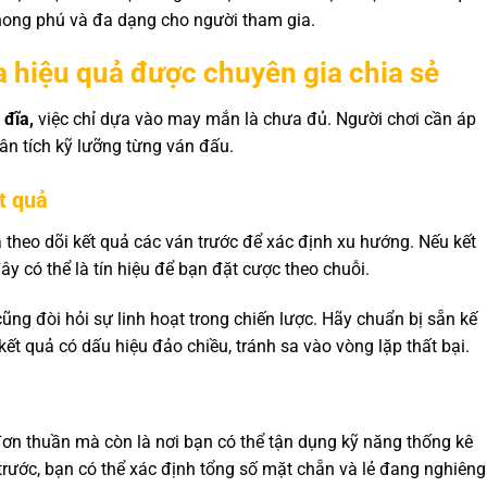
phong phú và đa dạng cho người tham gia.
ĩa hiệu quả được chuyên gia chia sẻ
 đĩa,
việc chỉ dựa vào may mắn là chưa đủ. Người chơi cần áp
ân tích kỹ lưỡng từng ván đấu.
t quả
à theo dõi kết quả các ván trước để xác định xu hướng. Nếu kết
đây có thể là tín hiệu để bạn đặt cược theo chuỗi.
ũng đòi hỏi sự linh hoạt trong chiến lược. Hãy chuẩn bị sẵn kế
ết quả có dấu hiệu đảo chiều, tránh sa vào vòng lặp thất bại.
đơn thuần mà còn là nơi bạn có thể tận dụng kỹ năng thống kê
trước, bạn có thể xác định tổng số mặt chẵn và lẻ đang nghiêng