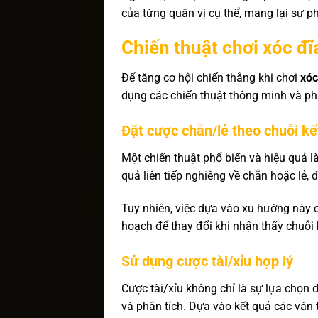
của từng quân vị cụ thể, mang lại sự 
Chiến thuật chơi xóc đ
Để tăng cơ hội chiến thắng khi chơi
xóc
dụng các chiến thuật thông minh và ph
Đặt cược chẵn/lẻ theo chuỗi kế
Một chiến thuật phổ biến và hiệu quả l
quả liên tiếp nghiêng về chẵn hoặc lẻ, 
Tuy nhiên, việc dựa vào xu hướng này c
hoạch để thay đổi khi nhận thấy chuỗi k
Sử dụng cược tài/xỉu hợp lý
Cược tài/xỉu không chỉ là sự lựa chọn 
và phân tích. Dựa vào kết quả các ván 