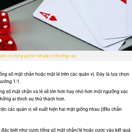
c có trong game với giá trị thưởng cao
ng số mặt chẵn hoặc mặt lẻ trên các quân vị. Đây là lựa chọn
thưởng 1:1.
ổng số mặt chẵn và lẻ sẽ lớn hơn hay nhỏ hơn một ngưỡng xác
hững ai thích sự thử thách hơn.
iệc các quân vị sẽ xuất hiện hai mặt giống nhau (đều chẵn
c đặc biệt như cược tổng số mặt chẵn/lẻ hoặc cược vào kết quả