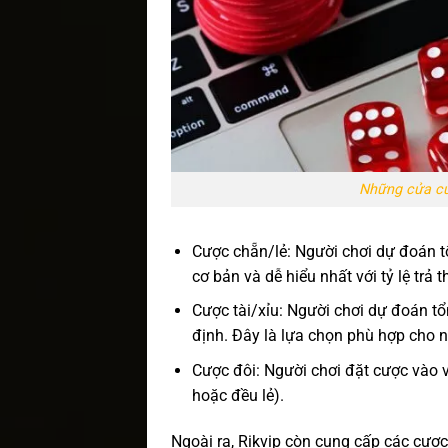
Những cửa cượ
Cược chẵn/lẻ: Người chơi dự đoán tổ
cơ bản và dễ hiểu nhất với tỷ lệ trả 
Cược tài/xỉu: Người chơi dự đoán t
định. Đây là lựa chọn phù hợp cho n
Cược đôi: Người chơi đặt cược vào v
hoặc đều lẻ).
Ngoài ra, Rikvip còn cung cấp các cượ