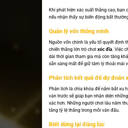
Khi phát hiện xác suất thắng cao, bạn 
nếu nhận thấy sự biến động bất thường,
Quản lý vốn thông minh
Nguồn vốn chính là yếu tố quyết định th
chiến thắng lớn trò chơi
xóc đĩa
. Việc 
dài thời gian tham gia mà còn tăng khả
sẵn sàng mất để giữ tâm lý thoải mái 
Phân tích kết quả để dự đoán 
Phân tích là chìa khóa để nắm bắt xu h
ván trước sẽ giúp bạn nhận diện những
xác hơn. Những người chơi lâu năm thư
tăng tỷ lệ thắng trong mỗi ván đấu.
Biết dừng lại đúng lúc