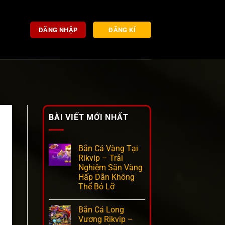
ĐĂNG NHẬP
ĐĂNG KÍ
BÀI VIẾT MỚI NHẤT
Bắn Cá Vàng Tại
Rikvip – Trải
Nghiệm Săn Vàng
Hấp Dẫn Không
Thể Bỏ Lỡ
Bắn Cá Long
Vương Rikvip –