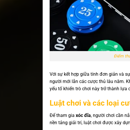
Điểm th
Với sự kết hợp giữa tính đơn giản và s
người mới lẫn các cược thủ lâu năm. Kh
yếu tố khiến trò chơi này trở thành lự
Luật chơi và các loại c
Để tham gia
xóc đĩa
, người chơi cần n
nền tảng giải trí, luật chơi được xây