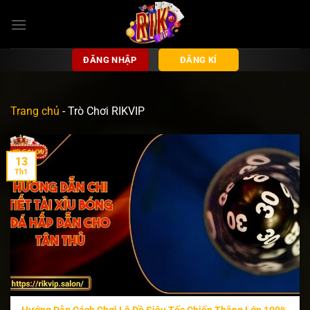
Bỏ
qua
nội
dung
ĐĂNG NHẬP
ĐĂNG KÍ
Trang chủ
-
Trò Chơi RIKVIP
13
Th1