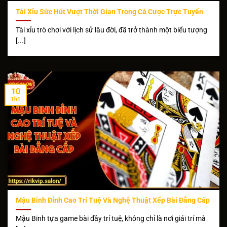
Tài Xỉu Sức Hút Vượt Thời Gian Trong Cá Cược Trực Tuyến
Tài xỉu trò chơi với lịch sử lâu đời, đã trở thành một biểu tượng
[...]
10
Th1
Mậu Binh Đỉnh Cao Trí Tuệ Và Nghệ Thuật Xếp Bài Đẳng Cấp
Mậu Binh tựa game bài đầy trí tuệ, không chỉ là nơi giải trí mà