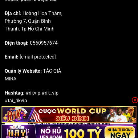
Địa chỉ:
Hoàng Hoa Thám,
Phường 7, Quận Bình
Thạnh, Tp Hồ Chí Minh
Điện thoại:
0
560957674
Email:
[email protected]
Quản lý Website:
TÁC GIẢ
MIRA
Hashtag
: #rikvip #rik_vip
#tai_rikvip
Mira 2026 @ https://pachi-slot.jp.net/