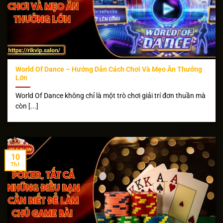
World Of Dance – Hướng Dẫn Cách Chơi Và Mẹo Ăn Thưởng
Lớn
World Of Dance không chỉ là một trò chơi giải trí đơn thuần mà
còn [...]
10
Th1