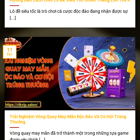
Hướng Dẫn Cách Chơi Lô Đề Siêu Tốc Chiến Thắng Lớn 100%
Lô đề siêu tốc là trò chơi cá cược độc đáo đang nhận được sự
[...]
11
Th1
Trải Nghiệm Vòng Quay May Mắn Độc Đáo Và Cơ Hội Trúng
Thưởng
Vòng quay may mắn đã trở thành một trong những tựa game
được yêu thích [...]