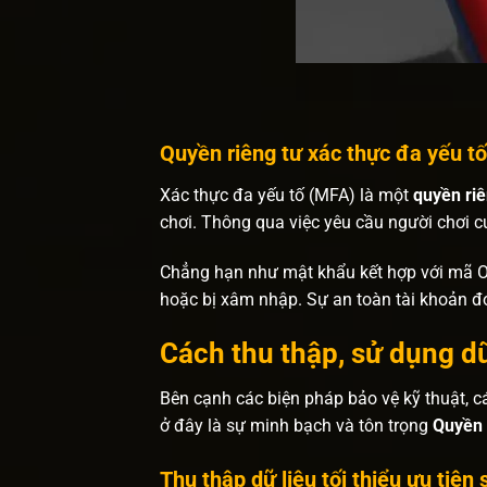
Quyền riêng tư xác thực đa yếu tố
Xác thực đa yếu tố (MFA) là một
quyền ri
chơi. Thông qua việc yêu cầu người chơi 
Chẳng hạn như mật khẩu kết hợp với mã OTP
hoặc bị xâm nhập. Sự an toàn tài khoản đó
Cách thu thập, sử dụng dữ
Bên cạnh các biện pháp bảo vệ kỹ thuật, c
ở đây là sự minh bạch và tôn trọng
Quyền 
Thu thập dữ liệu tối thiểu ưu tiên 