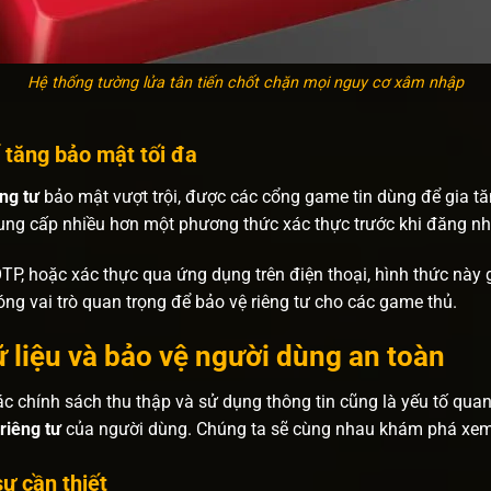
Hệ thống tường lửa tân tiến chốt chặn mọi nguy cơ xâm nhập
 tăng bảo mật tối đa
êng tư
bảo mật vượt trội, được các cổng game tin dùng để gia t
cung cấp nhiều hơn một phương thức xác thực trước khi đăng nh
, hoặc xác thực qua ứng dụng trên điện thoại, hình thức này gi
ng vai trò quan trọng để bảo vệ riêng tư cho các game thủ.
 liệu và bảo vệ người dùng an toàn
ác chính sách thu thập và sử dụng thông tin cũng là yếu tố qua
riêng tư
của người dùng. Chúng ta sẽ cùng nhau khám phá xem 
sự cần thiết