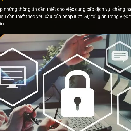
 những thông tin cần thiết cho việc cung cấp dịch vụ, chẳng hạ
liệu cần thiết theo yêu cầu của pháp luật. Sự tối giản trong việc
ín.