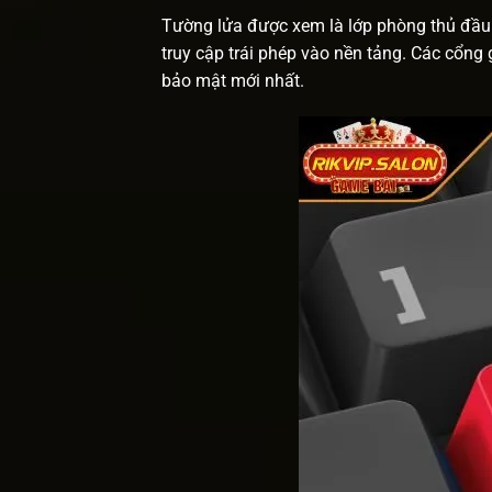
Tường lửa được xem là lớp phòng thủ đầu t
truy cập trái phép vào nền tảng. Các cổn
bảo mật mới nhất.