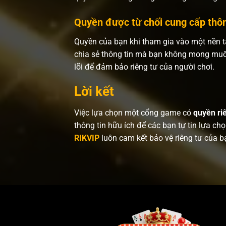
Quyền được từ chối cung cấp thông
Quyền của bạn khi tham gia vào một nền tả
chia sẻ thông tin mà bạn không mong muốn,
lõi để đảm bảo riêng tư của người chơi.
Lời kết
Việc lựa chọn một cổng game có
quyền ri
thông tin hữu ích để các bạn tự tin lựa ch
RIKVIP
luôn cam kết bảo vệ riêng tư của 