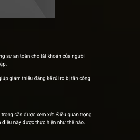
ăng sự an toàn cho tài khoản của người
ập.
úp giảm thiểu đáng kể rủi ro bị tấn công
n trọng cần được xem xét. Điều quan trọng
điều này được thực hiện như thế nào.