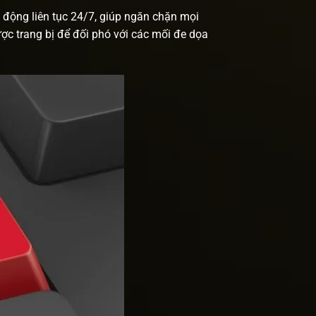
t động liên tục 24/7, giúp ngăn chặn mọi
ợc trang bị để đối phó với các mối đe dọa