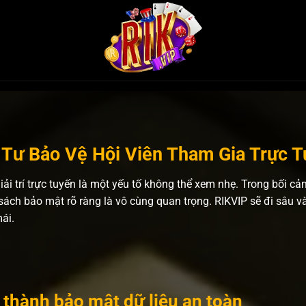
Tư Bảo Vệ Hội Viên Tham Gia Trực 
ải trí trực tuyến là một yếu tố không thể xem nhẹ. Trong bối c
sách bảo mật rõ ràng là vô cùng quan trọng. RIKVIP sẽ đi sâu 
ái.
 thành bảo mật dữ liệu an toàn