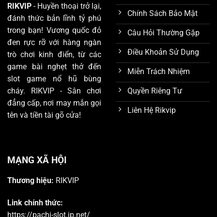
RIKVIP
- Huyền thoại trở lại,
Chính Sách Bảo Mật
đánh thức bản lĩnh tỷ phú
trong bạn! Vương quốc đỏ
Câu Hỏi Thường Gặp
đen rực rỡ với hàng ngàn
Điều Khoản Sử Dụng
trò chơi kinh điển, từ các
game bài nghẹt thở đến
Miễn Trách Nhiệm
slot game nổ hũ bùng
Quyền Riêng Tư
cháy. RIKVIP - Sân chơi
đẳng cấp, nơi may mắn gọi
Liên Hệ Rikvip
tên và tiền tài gõ cửa!
MẠNG XÃ HỘI
Thương hiệu:
RIKVIP
Link chính thức:
https://pachi-slot.jp.net/