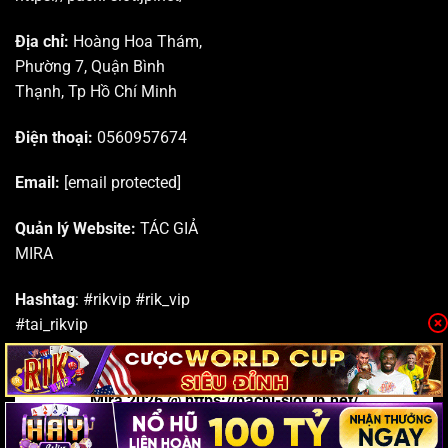
Địa chỉ:
Hoàng Hoa Thám,
Phường 7, Quận Bình
Thạnh, Tp Hồ Chí Minh
Điện thoại:
0
560957674
Email:
[email protected]
Quản lý Website:
TÁC GIẢ
MIRA
Hashtag
: #rikvip #rik_vip
#tai_rikvip
Mira 2026 @ https://pachi-slot.jp.net/