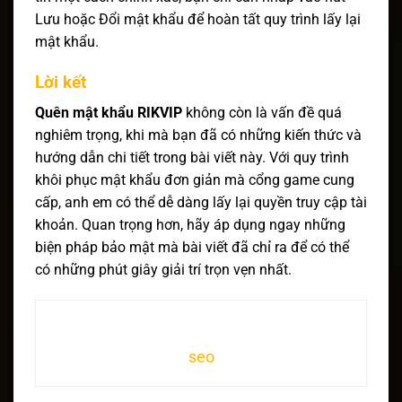
Lưu hoặc Đổi mật khẩu để hoàn tất quy trình lấy lại
mật khẩu.
Lời kết
Quên mật khẩu RIKVIP
không còn là vấn đề quá
nghiêm trọng, khi mà bạn đã có những kiến thức và
hướng dẫn chi tiết trong bài viết này. Với quy trình
khôi phục mật khẩu đơn giản mà cổng game cung
cấp, anh em có thể dễ dàng lấy lại quyền truy cập tài
khoản. Quan trọng hơn, hãy áp dụng ngay những
biện pháp bảo mật mà bài viết đã chỉ ra để có thể
có những phút giây giải trí trọn vẹn nhất.
seo