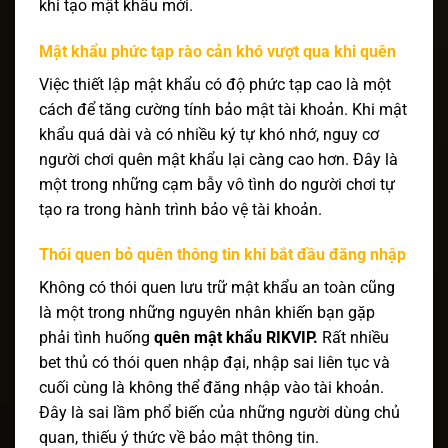
khi tạo mật khẩu mới.
Mật khẩu phức tạp rào cản khó vượt qua khi quên
Việc thiết lập mật khẩu có độ phức tạp cao là một
cách để tăng cường tính bảo mật tài khoản. Khi mật
khẩu quá dài và có nhiều ký tự khó nhớ, nguy cơ
người chơi quên mật khẩu lại càng cao hơn. Đây là
một trong những cạm bẫy vô tình do người chơi tự
tạo ra trong hành trình bảo vệ tài khoản.
Thói quen bỏ quên thông tin khi bắt đầu đăng nhập
Không có thói quen lưu trữ mật khẩu an toàn cũng
là một trong những nguyên nhân khiến bạn gặp
phải tình huống
quên mật khẩu RIKVIP.
Rất nhiều
bet thủ có thói quen nhập đại, nhập sai liên tục và
cuối cùng là không thể đăng nhập vào tài khoản.
Đây là sai lầm phổ biến của những người dùng chủ
quan, thiếu ý thức về bảo mật thông tin.