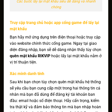
Các bước lấy lại mật khẩu siêu dễ dàng và nhanh
chóng
Truy cập trang chủ hoặc app cổng game để lấy lại
mật khẩu
Bạn hãy mở ứng dụng trên điện thoại hoặc truy cập
vào website chính thức cổng game. Ngay tại giao
diện đăng nhập, bạn sẽ dễ dàng nhận thấy tùy chọn
quên mật khẩu RIKVIP
hoặc lấy lại mật khẩu nằm ở
vị trí thuận tiện.
Xác minh danh tính
Sau khi bạn chọn tùy chọn quên mật khẩu hệ thống
sẽ yêu cầu bạn cung cấp một trong hai thông tin cá
nhân mà bạn đã dùng để đăng ký tài khoản ban
đầu: email hoặc số điện thoại. Hãy cẩn trọng, kiểm
tra thật kỹ và đảm bảo thông tin mà bạn nhập hoàn