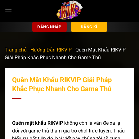
Bỏ
qua
nội
dung
ĐĂNG NHẬP
ĐĂNG KÍ
Trang chủ
-
Hướng Dẫn RIKVIP
-
Quên Mật Khẩu RIKVIP
Giải Pháp Khắc Phục Nhanh Cho Game Thủ
Quên Mật Khẩu RIKVIP Giải Pháp
Khắc Phục Nhanh Cho Game Thủ
Quên mật khẩu RIKVIP
không còn là vấn đề xa lạ
đối với game thủ tham gia trò chơi trực tuyến. Thấu
hiểu sự bất tiện đó, bài viết này chúng tôi sẽ cung