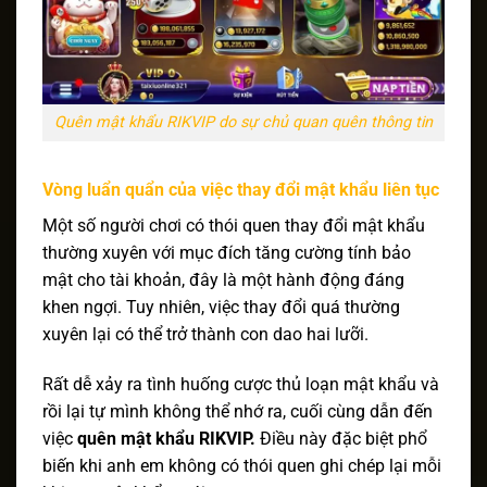
Quên mật khẩu RIKVIP do sự chủ quan quên thông tin
Vòng luẩn quẩn của việc thay đổi mật khẩu liên tục
Một số người chơi có thói quen thay đổi mật khẩu
thường xuyên với mục đích tăng cường tính bảo
mật cho tài khoản, đây là một hành động đáng
khen ngợi. Tuy nhiên, việc thay đổi quá thường
xuyên lại có thể trở thành con dao hai lưỡi.
Rất dễ xảy ra tình huống cược thủ loạn mật khẩu và
rồi lại tự mình không thể nhớ ra, cuối cùng dẫn đến
việc
quên mật khẩu RIKVIP.
Điều này đặc biệt phổ
biến khi anh em không có thói quen ghi chép lại mỗi