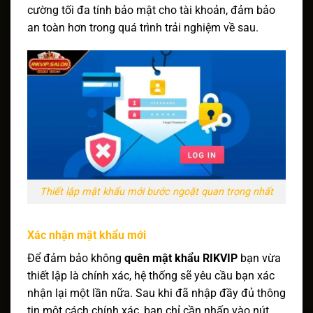
cường tối đa tính bảo mật cho tài khoản, đảm bảo
an toàn hơn trong quá trình trải nghiệm về sau.
Thiết lập mật khẩu mới bước ngoặt quan trọng nhất
Xác nhận mật khẩu mới
Để đảm bảo không
quên mật khẩu RIKVIP
bạn vừa
thiết lập là chính xác, hệ thống sẽ yêu cầu bạn xác
nhận lại một lần nữa. Sau khi đã nhập đầy đủ thông
tin một cách chính xác, bạn chỉ cần nhấp vào nút