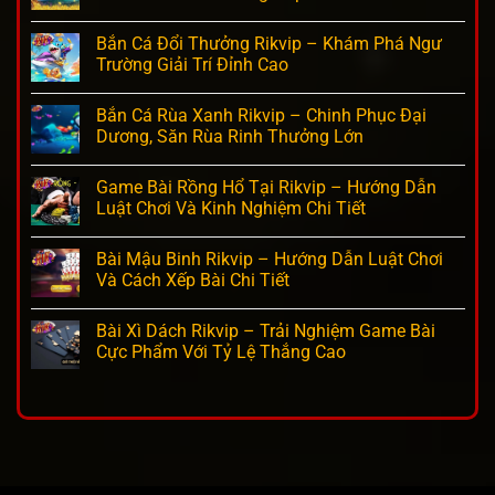
Bắn Cá Đổi Thưởng Rikvip – Khám Phá Ngư
Trường Giải Trí Đỉnh Cao
Bắn Cá Rùa Xanh Rikvip – Chinh Phục Đại
Dương, Săn Rùa Rinh Thưởng Lớn
Game Bài Rồng Hổ Tại Rikvip – Hướng Dẫn
Luật Chơi Và Kinh Nghiệm Chi Tiết
Bài Mậu Binh Rikvip – Hướng Dẫn Luật Chơi
Và Cách Xếp Bài Chi Tiết
Bài Xì Dách Rikvip – Trải Nghiệm Game Bài
Cực Phẩm Với Tỷ Lệ Thắng Cao