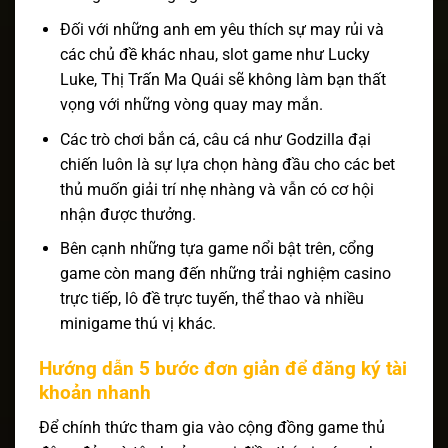
Đối với những anh em yêu thích sự may rủi và
các chủ đề khác nhau, slot game như Lucky
Luke, Thị Trấn Ma Quái sẽ không làm bạn thất
vọng với những vòng quay may mắn.
Các trò chơi bắn cá, câu cá như Godzilla đại
chiến luôn là sự lựa chọn hàng đầu cho các bet
thủ muốn giải trí nhẹ nhàng và vẫn có cơ hội
nhận được thưởng.
Bên cạnh những tựa game nổi bật trên, cổng
game còn mang đến những trải nghiệm casino
trực tiếp, lô đề trực tuyến, thể thao và nhiều
minigame thú vị khác.
Hướng dẫn 5 bước đơn giản để đăng ký tài
khoản nhanh
Để chính thức tham gia vào cộng đồng game thủ