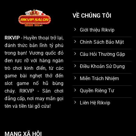
VỀ CHÚNG TÔI
Giới thiệu Rikvip
RIKVIP
- Huyền thoại trở lại,
Chính Sách Bảo Mật
đánh thức bản lĩnh tỷ phú
trong bạn! Vương quốc đỏ
Câu Hỏi Thường Gặp
đen rực rỡ với hàng ngàn
Điều Khoản Sử Dụng
trò chơi kinh điển, từ các
game bài nghẹt thở đến
Miễn Trách Nhiệm
slot game nổ hũ bùng
Quyền Riêng Tư
cháy. RIKVIP - Sân chơi
đẳng cấp, nơi may mắn gọi
Liên Hệ Rikvip
tên và tiền tài gõ cửa!
MẠNG XÃ HỘI