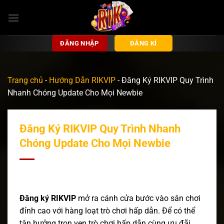
Bỏ
qua
nội
dung
ĐĂNG NHẬP
ĐĂNG KÍ
Trang chủ
-
Hướng Dẫn RIKVIP
-
Đăng Ký RIKVIP Quy Trình
Nhanh Chóng Update Cho Mọi Newbie
Đăng Ký RIKVIP Quy Trình Nhanh
Chóng Update Cho Mọi Newbie
Đăng ký RIKVIP
mở ra cánh cửa bước vào sân chơi
đỉnh cao với hàng loạt trò chơi hấp dẫn. Để có thể
tận hưởng trọn vẹn trò chơi hấp dẫn cùng ưu đãi